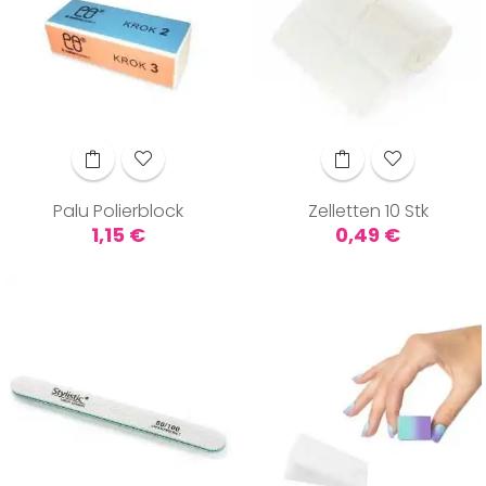
Palu Polierblock
Zelletten 10 Stk
Preis
Preis
1,15 €
0,49 €