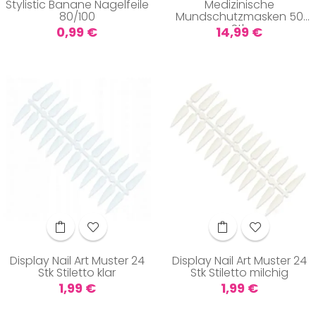
Stylistic Banane Nagelfeile
Medizinische
80/100
Mundschutzmasken 50
Stk
Preis
Preis
0,99 €
14,99 €
Display Nail Art Muster 24
Display Nail Art Muster 24
Stk Stiletto klar
Stk Stiletto milchig
Preis
Preis
1,99 €
1,99 €