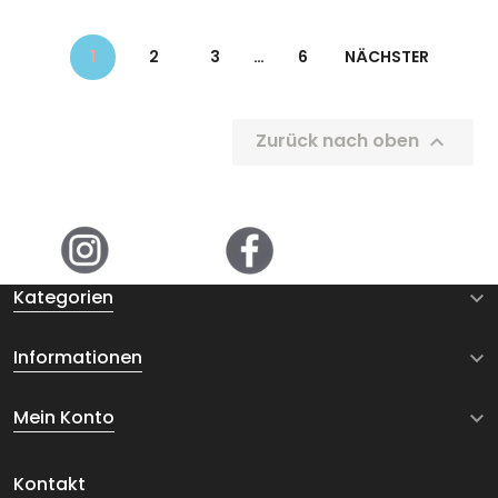
1
2
3
…
6
NÄCHSTER
Zurück nach oben

Kategorien

Informationen

Mein Konto

Kontakt