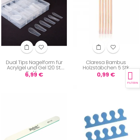
Dual Tips Nagelform für
Claresa Bambus
Acrylgel und Gel 120 St.
Holzstäbchen 5 Stk
Coffin...
Preis
Preis
6,99 €
0,99 €
FILTERN