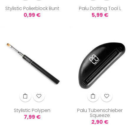
Stylistic Polierblock Bunt
Palu Dotting Tool L
Preis
Preis
0,99 €
5,99 €
Stylistic Polypen
Palu Tubenschieber
Squeeze
Preis
7,99 €
Preis
2,90 €