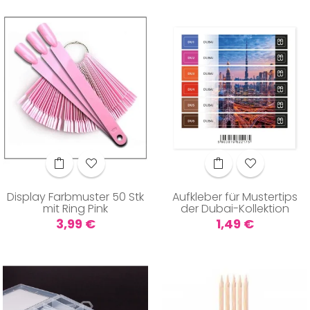
Display Farbmuster 50 Stk
Aufkleber für Mustertips
mit Ring Pink
der Dubai-Kollektion
Preis
Preis
3,99 €
1,49 €