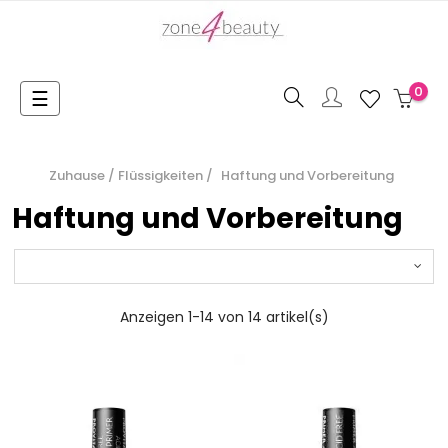
0
Toggle
☰
navigation
Zuhause
Flüssigkeiten
Haftung und Vorbereitung
Haftung und Vorbereitung
Anzeigen 1-14 von 14 artikel(s)