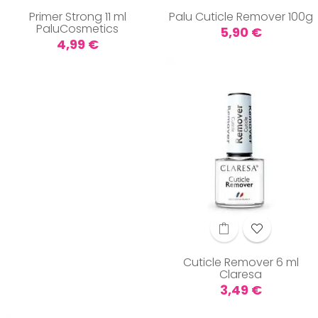
Primer Strong 11 ml
Palu Cuticle Remover 100g
PaluCosmetics
Preis
5,90 €
Preis
4,99 €
Cuticle Remover 6 ml
Claresa
Preis
3,49 €