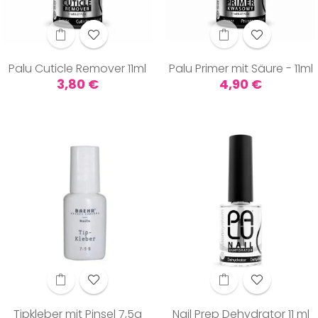
Palu Cuticle Remover 11ml
Palu Primer mit Säure - 11ml
Preis
Preis
3,80 €
4,90 €
Tipkleber mit Pinsel 7,5g
Nail Prep Dehydrator 11 ml