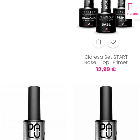
FILTERN
Claresa Set START
Base+Top+Primer
Preis
12,99 €