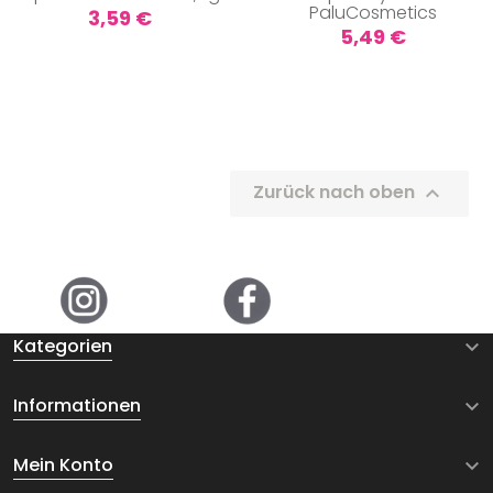
PaluCosmetics
Preis
3,59 €
Preis
5,49 €
Zurück nach oben

Kategorien

Informationen

Mein Konto
